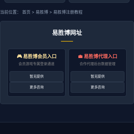
当前位置：
首页 >
易胜博
> 易胜博注册教程
易胜博网址
🎮 易胜博会员入口
💼 易胜博代理入口
会员游戏专属登录通道
合作代理后台数据管理
暂无提供
暂无提供
更多咨询
更多咨询